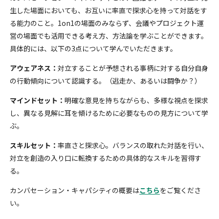
生した場面においても、お互いに率直で探求心を持って対話をす
る能力のこと。1on1の場面のみならず、会議やプロジェクト運
営の場面でも活用できる考え方、方法論を学ぶことができます。
具体的には、以下の3点について学んでいただきます。
アウェアネス：
対立することが予想される事柄に対する自分自身
の行動傾向について認識する。（逃走か、あるいは闘争か？）
マインドセット：
明確な意見を持ちながらも、多様な視点を探求
し、異なる見解に耳を傾けるために必要なものの見方について学
ぶ。
スキルセット：
率直さと探求心。バランスの取れた対話を行い、
対立を創造の入り口に転換するための具体的なスキルを習得す
る。
カンバセーション・キャパシティの概要は
こちら
をご覧くださ
い。