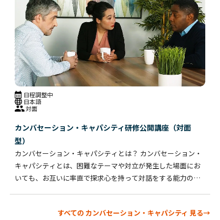
日程調整中
日本語
対面
カンバセーション・キャパシティ研修公開講座（対面
型）
カンバセーション・キャパシティとは？ カンバセーション・
キャパシティとは、困難なテーマや対立が発生した場面にお
いても、お互いに率直で探求心を持って対話をする能力のこ
と。1on1の場面のみならず、会議やプロジェクト運営の場面
でも活用できる考え方、方法論を学ぶことができます。具体
すべての カンバセーション・キャパシティ 見る→
的には、以下の3点について学んでいただきます。