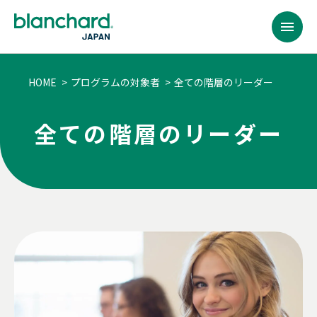
BACK
BACK
BACK
BACK
BACK
BACK
BACK
BACK
BACK
BACK
BACK
BACK
HOME
プログラムの対象者
全ての階層のリーダー
提供するサービス
プログラムの対象者
コンテンツ
リソース
ブランチャード・
リーダーシップ開発
サービス内容
カスタム・ソリューション
全ての階層のリーダー
プログラム
チャレンジ
会社概要
全ての階層のリーダー
提供するサービス
ジャパンとは
リーダーシップ開発
全ての階層のリーダー
研修プログラム
ベストセラー
リーダーシップ開発プログラム
ファシリテーション
ラーニング・ジャーニー
ポテンシャル人材・
SLII®. Powering
パートナー・トレーナー
Inspired Leaders™
リーダー候補
プログラムの対象者
会社概要
サービス内容
課題
組織
イグナイト・ニュースレター
コンテンツ
ラーニング・ジャーニー
アセスメント
オーダーメイドの学習体験
新任マネージャー
マネジメント・
エッセンシャルズ
カスタム・ソリューション
多様な研修実施方法
パートナー・トレーナー
トレーニング・プロフェッショナル
今後のウェブセミナー
リソース
バーチャル＆オンライン研修プログラム
モデレーションとコミュニティ管理
経験豊富なリーダー
信頼関係の構築
（C&M方式オンライン学習）
おすすめ:
チーム
おすすめ:
ブランチャード・
ジャパンとは
ライセンス型
シニアリーダー
コーチング・エッセンシャルズ
おすすめ:
カスタム・ソリューション