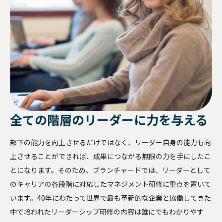
勇気あるインクルージョン
個人
クライアント企業の組織課題に対して、助言や具体的な事例紹介、ま
公開講座
経営層
カンバセーション・
キャパシティ
公開講座
お問い合わせ
このプログラムでは、参加者が職場におけるインクルージョンの知識
た課題に対する解決策をご提供するサービスです。
を深め、積極的な提唱者となる方法を学ぶ。
公開講座やセミナー・イベントの最新情報をご紹介します。
おすすめ:
認定講師養成講座
Courageous
Inclusion
SLII®. POWERING INSPIRED LEADERS™
エッセンシャル・モチベーターズ・プログラム
最新のセミナー
新任マネージャー
学習者は、中核となる心理的ニーズ、価値観、才能、行動のパターン
お問い合わせ
【事例紹介】“やりっぱなし研修”を終わらせる ～北米ホンダの実践に
essential-motivators
を特定することで、自分自身や他人をよりよく理解できるようになり
学ぶ、組織全体で定着を促す構造的アプローチ～
高いポテンシャルを持つ個人貢献者を、初めてピープルマネージャー
ます。
MY BLANCHARD ログイン
の役割に昇格させる場合、確実に成功させたいものです。
leadership-point-of-view
全ての階層の
リーダーに力を与える
トレーニング・プロフェッショナル
変革に向けて人々を導く
所属する組織の中で研修を実施することが可能です。各種プログラム
部下の能力を向上させるだけではなく、リーダー自身の能力も向
を組織内で幅広く展開することができます。
上させることができれば、成果につながる無限の力を手にしたこ
バーチャル・
リーダーシップ
とになります。そのため、ブランチャードでは、リーダーとして
のキャリアの各段階に対応したマネジメント研修に重点を置いて
います。40年にわたって世界で最も革新的な企業と協働してきた
Legendary Service®
中で培われたリーダーシップ研修の内容は誰にでもわかりやす