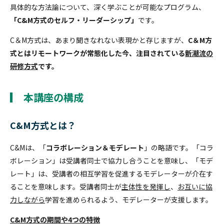
具体的な方法論について、深く学ぶことが可能なプログラム、
「C&M方式のセルフ・リーダーシップ」
です。
C＆M方式は、あまり聞きなれない表現かと存じますが、
C＆M方
式とはリモートワークが常態化した今、注目されている
新潮流の
研修方式
です。
本講座の構成
C&M方式とは？
C&Mは、「
コラボレーション＆モデレート
」の略語です。「コラ
ボレーション」は受講者同士で協力し合うことを意味し、「モデ
レート」は、受講者の相互学習を促進するモデレーターが介在す
ることを意味します。受講者同士が
主体性を発揮し
、
お互いに協
力しながら
学習を進められるよう、モデレーターが支援します。
C&M方式の期間や4つの特徴