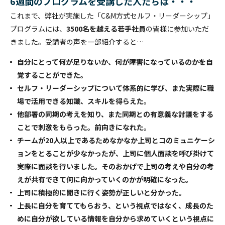
6週間のプログラムを受講した人たちは・・・
これまで、弊社が実施した「C&M方式セルフ・リーダーシップ」
プログラムには、
3500名を越える若手社員
の皆様に参加いただ
きました。受講者の声を一部紹介すると…
自分にとって何が足りないか、何が障害になっているのかを自
覚することができた。
セルフ・リーダーシップについて体系的に学び、また実際に職
場で活用できる知識、スキルを得らえた。
他部署の同期の考えを知り、また同期との有意義な討議をする
ことで刺激をもらった。前向きになれた。
チームが20人以上であるためなかなか上司とコのミュニケーシ
ョンをとることが少なかったが、上司に個人面談を呼び掛けて
実際に面談を行いました。そのおかげで上司の考えや自分の考
えが共有できて何に向かっていくのかが明確になった。
上司に積極的に聞きに行く姿勢が正しいと分かった。
上長に自分を育ててもらおう、という視点ではなく、成長のた
めに自分が欲している情報を自分から求めていくという視点に