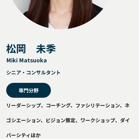
勇気あるインクルージョン
個人
クライアント企業の組織課題に対して、助言や具体的な事例紹介、ま
公開講座
経営層
カンバセーション・
キャパシティ
公開講座
お問い合わせ
このプログラムでは、参加者が職場におけるインクルージョンの知識
た課題に対する解決策をご提供するサービスです。
を深め、積極的な提唱者となる方法を学ぶ。
公開講座やセミナー・イベントの最新情報をご紹介します。
おすすめ:
認定講師養成講座
Courageous
Inclusion
SLII®. POWERING INSPIRED LEADERS™
エッセンシャル・モチベーターズ・プログラム
最新のセミナー
松岡 未季
新任マネージャー
学習者は、中核となる心理的ニーズ、価値観、才能、行動のパターン
お問い合わせ
【事例紹介】“やりっぱなし研修”を終わらせる ～北米ホンダの実践に
essential-motivators
を特定することで、自分自身や他人をよりよく理解できるようになり
学ぶ、組織全体で定着を促す構造的アプローチ～
高いポテンシャルを持つ個人貢献者を、初めてピープルマネージャー
Miki Matsuoka
ます。
MY BLANCHARD ログイン
の役割に昇格させる場合、確実に成功させたいものです。
leadership-point-of-view
シニア・コンサルタント
トレーニング・プロフェッショナル
変革に向けて人々を導く
所属する組織の中で研修を実施することが可能です。各種プログラム
専門分野
を組織内で幅広く展開することができます。
リーダーシップ、コーチング、ファシリテーション、ネ
バーチャル・
リーダーシップ
ゴシエーション、ビジョン策定、ワークショップ、ダイ
Legendary Service®
バーシティほか