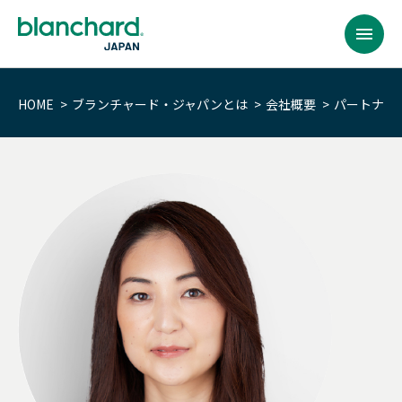
BACK
BACK
BACK
BACK
BACK
BACK
BACK
BACK
BACK
BACK
BACK
BACK
HOME
ブランチャード・ジャパンとは
会社概要
パートナー
提供するサービス
プログラムの対象者
コンテンツ
リソース
ブランチャード・
リーダーシップ開発
サービス内容
カスタム・ソリューション
全ての階層のリーダー
プログラム
チャレンジ
会社概要
提供するサービス
ジャパンとは
リーダーシップ開発
全ての階層のリーダー
研修プログラム
ベストセラー
リーダーシップ開発プログラム
ファシリテーション
ラーニング・ジャーニー
ポテンシャル人材・
SLII®. Powering
パートナー・トレーナー
Inspired Leaders™
リーダー候補
プログラムの対象者
会社概要
サービス内容
課題
組織
イグナイト・ニュースレター
コンテンツ
ラーニング・ジャーニー
アセスメント
オーダーメイドの学習体験
新任マネージャー
マネジメント・
エッセンシャルズ
カスタム・ソリューション
多様な研修実施方法
パートナー・トレーナー
トレーニング・プロフェッショナル
今後のウェブセミナー
リソース
バーチャル＆オンライン研修プログラム
モデレーションとコミュニティ管理
経験豊富なリーダー
信頼関係の構築
（C&M方式オンライン学習）
おすすめ:
チーム
おすすめ:
ブランチャード・
ジャパンとは
ライセンス型
シニアリーダー
コーチング・エッセンシャルズ
おすすめ:
カスタム・ソリューション