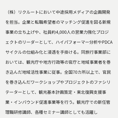
セルフ・リーダーシップ
（株）リクルートにおいて中途採用メディアの企画開発
Servant Leadership Essentials™
を担当。企業と転職希望者のマッチング促進を図る新規
事業の立ち上げや、社員約4,000人の営業力強化プロジ
チーム・リーダーシップ
ェクトのリーダーとして、ハイパフォーマー分析やPDCA
サイクルの仕組み化と浸透を手掛ける。同旅行事業部に
おいては、観光庁や地方行政等の官庁と地域事業者を巻
き込んだ地域活性事業に従事。全国70カ所以上で、官民
を巻き込んだワークショップやプロジェクトのファシリ
テーターとして、観光基本計画策定・東北復興支援事
業・インバウンド促進事業等を行う。観光庁での新任管
理職研修講師、各種セミナー講師としても活躍し