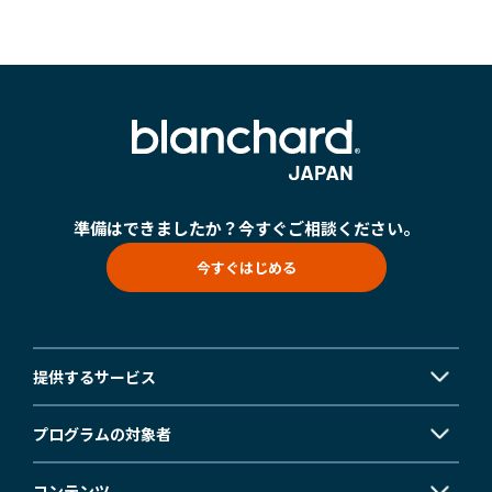
勇気あるインクルージョン
個人
クライアント企業の組織課題に対して、助言や具体的な事例紹介、ま
公開講座
経営層
カンバセーション・
キャパシティ
公開講座
お問い合わせ
このプログラムでは、参加者が職場におけるインクルージョンの知識
た課題に対する解決策をご提供するサービスです。
を深め、積極的な提唱者となる方法を学ぶ。
公開講座やセミナー・イベントの最新情報をご紹介します。
おすすめ:
認定講師養成講座
Courageous
Inclusion
SLII®. POWERING INSPIRED LEADERS™
エッセンシャル・モチベーターズ・プログラム
最新のセミナー
新任マネージャー
学習者は、中核となる心理的ニーズ、価値観、才能、行動のパターン
お問い合わせ
【事例紹介】“やりっぱなし研修”を終わらせる ～北米ホンダの実践に
essential-motivators
を特定することで、自分自身や他人をよりよく理解できるようになり
学ぶ、組織全体で定着を促す構造的アプローチ～
高いポテンシャルを持つ個人貢献者を、初めてピープルマネージャー
ます。
MY BLANCHARD ログイン
の役割に昇格させる場合、確実に成功させたいものです。
準備はできましたか？
今すぐご相談ください。
leadership-point-of-view
今すぐはじめる
トレーニング・プロフェッショナル
変革に向けて人々を導く
所属する組織の中で研修を実施することが可能です。各種プログラム
を組織内で幅広く展開することができます。
バーチャル・
リーダーシップ
提供するサービス
プログラムの対象者
Legendary Service®
コンテンツ