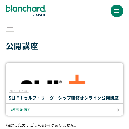
BACK
BACK
BACK
BACK
BACK
BACK
BACK
BACK
BACK
BACK
BACK
BACK
公開講座
提供するサービス
プログラムの対象者
コンテンツ
リソース
ブランチャード・
リーダーシップ開発
サービス内容
カスタム・ソリューション
全ての階層のリーダー
プログラム
チャレンジ
会社概要
提供するサービス
ジャパンとは
リーダーシップ開発
全ての階層のリーダー
研修プログラム
ベストセラー
リーダーシップ開発プログラム
ファシリテーション
ラーニング・ジャーニー
ポテンシャル人材・
SLII®. Powering
パートナー・トレーナー
Inspired Leaders™
リーダー候補
プログラムの対象者
会社概要
サービス内容
課題
組織
イグナイト・ニュースレター
コンテンツ
ラーニング・ジャーニー
アセスメント
オーダーメイドの学習体験
新任マネージャー
マネジメント・
エッセンシャルズ
2021.12.08
カスタム・ソリューション
多様な研修実施方法
パートナー・トレーナー
トレーニング・プロフェッショナル
SLII®＋セルフ・リーダーシップ研修オンライン公開講座
今後のウェブセミナー
リソース
バーチャル＆オンライン研修プログラム
モデレーションとコミュニティ管理
経験豊富なリーダー
信頼関係の構築
のご案内
記事を読む
（C&M方式オンライン学習）
おすすめ:
プログラムについて SLII®研修 の詳細はこちらをご覧ください
チーム
おすすめ:
ブランチャード・
ジャパンとは
セルフ・リーダーシップ研修 の詳細はこちらをご覧ください
ライセンス型
シニアリーダー
コーチング・エッセンシャルズ
おすすめ:
指定したカテゴリの記事はありません。
開催概要 ＜日程・会場＞ ※SLII®
カスタム・ソリューション