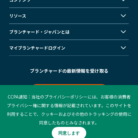
セルフ・リーダーシップ
リソース
Servant Leadership Essentials™
ブランチャード・ジャパンとは
チーム・リーダーシップ
マイブランチャード
ログイン
ブランチャードの最新情報を受け取る
メールマガジン登録
CCPA通知：当社のプライバシーポリシーには、お客様の消費者
プライバシー権に関する情報が記載されています。このサイトを
利用することで、クッキーおよびその他のトラッキングの使用に
©2023 Blanchard. All rights reserved.
同意したものとみなされます。
個人情報保護方針
ご利用条件
同意します