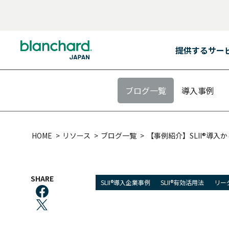
提供するサー
BACK
BACK
BACK
BACK
BACK
BACK
BACK
BACK
BACK
BACK
BACK
BACK
提供するサービス
プログラムの対象者
コンテンツ
リソース
ブランチャード・
リーダーシップ開発
サービス内容
カスタム・ソリューション
全ての階層のリーダー
プログラム
チャレンジ
会社概要
ブログ一覧
導入事例
提供するサービス
ジャパンとは
リーダーシップ開発
全ての階層のリーダー
研修プログラム
ベストセラー
リーダーシップ開発プログラム
ファシリテーション
ラーニング・ジャーニー
ポテンシャル人材・
SLII®. Powering
パートナー・トレーナー
Inspired Leaders™
リーダー候補
プログラムの対象者
会社概要
HOME
リソース
ブログ一覧
【事例紹介】SLII®導
サービス内容
課題
組織
イグナイト・ニュースレター
コンテンツ
ラーニング・ジャーニー
アセスメント
オーダーメイドの学習体験
新任マネージャー
マネジメント・
エッセンシャルズ
カスタム・ソリューション
多様な研修実施方法
パートナー・トレーナー
トレーニング・プロフェッショナル
今後のウェブセミナー
SHARE
リソース
バーチャル＆オンライン研修プログラム
モデレーションとコミュニティ管理
経験豊富なリーダー
信頼関係の構築
（C&M方式オンライ
SLII®導入企業事例
SLII®有効活用法
リー
おすすめ:
チーム
おすすめ:
ブランチャード・
ジャパンとは
ライセンス型
シニアリーダー
コーチング・エッセンシャルズ
おすすめ:
カスタム・ソリューション