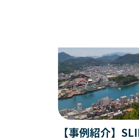
勇気あるインクルージョン
個人
クライアント企業の組織課題に対して、助言や具体的な事例紹介、また課
公開講座
経営層
カンバセーション・
キャパシティ
公開講座
このプログラムでは、参加者が職場におけるインクルージョンの知識を
公開講座やセミナー・イベントの最新情報をご紹介します。
おすすめ:
エッセンシャル・モチベーターズ・プログラム
認定講師養成講座
Courageous
Inclusion
最新のセミナー
学習者は、中核となる心理的ニーズ、価値観、才能、行動のパターンを特
新任マネージャー
【事例紹介】“やりっぱなし研修”を終わらせる ～北米ホンダの実践に学
essential-motivators
高いポテンシャルを持つ個人貢献者を、初めてピープルマネージャーの役
leadership-point-of-view
トレーニング・プロフェッショナル
所属する組織の中で研修を実施することが可能です。各種プログラムを組
変革に向けて人々を導く
バーチャル・
リーダーシップ
Legendary Service®
【事例紹介】SL