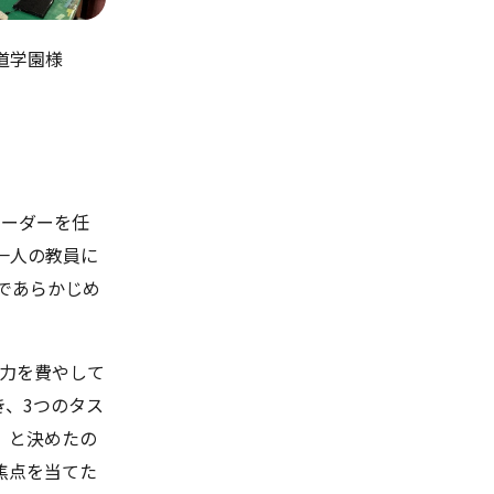
学園様
リーダーを任
一人の教員に
であらかじめ
労力を費やして
き、3つのタス
、と決めたの
焦点を当てた