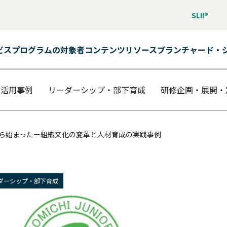
SLII®
ビス
プログラムの対象者
コンテンツ
リソース
ブランチャード・
活用事例
リーダーシップ・部下育成
研修企画・展開・
入から始まったー組織文化の変革と人材育成の実践事例
ン学習）
ダーシップ・部下育成