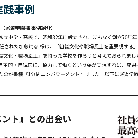
実践事例
か（尾道学園様 事例紹介）
私立中学・高校で、昭和32年に設立され、まもなく創立70周
就任された加藤晴彦 様は、「組織文化や職場風土を重要視する
織文化・職場風土」を持った学校を作ろうと考えておられまし
自主的・自律的に、協力して働くという姿が実現すれば、成果
たのが書籍『1分間エンパワーメント』でした。以下に尾道学
メント』との出会い