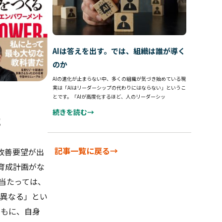
AIは答えを出す。では、組織は誰が導く
のか
AIの進化が止まらない中、多くの組織が気づき始めている現
実は「AIはリーダーシップの代わりにはならない」というこ
とです。「AIが高度化するほど、人のリーダーシッ
続きを読む→
た
記事一覧に戻る→
改善要望が出
育成計画がな
当たっては、
が異なる」とい
ともに、自身