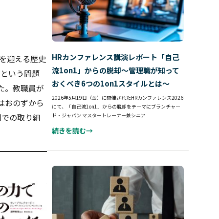
HRカンファレンス講演レポート「自己
年を迎える歴史
流1on1」からの脱却～管理職が知って
」という問題
おくべき6つの1on1スタイルとは～
た。教職員が
2026年5月19日（金）に開催されたHRカンファレンス2026
はおのずから
にて、「自己流1on1」からの脱却をテーマにブランチャー
ド・ジャパン マスタートレーナー兼シニア
園での取り組
続きを読む→