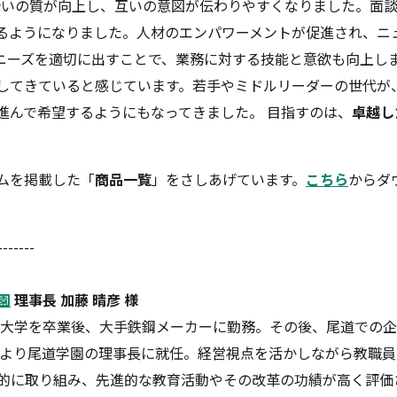
し合いの質が向上し、互いの意図が伝わりやすくなりました。面
るようになりました。人材のエンパワーメントが促進され、ニ
ニーズを適切に出すことで、業務に対する技能と意欲も向上し
してきていると感じています。若手やミドルリーダーの世代が
進んで希望するようにもなってきました。 目指すのは、
卓越し
ムを掲載した「
商品一覧
」をさしあげています。
こちら
からダ
-------
園
理事長 加藤 晴彦 様
 大学を卒業後、大手鉄鋼メーカーに勤務。その後、尾道での
8年より尾道学園の理事長に就任。経営視点を活かしながら教職
的に取り組み、先進的な教育活動やその改革の功績が高く評価