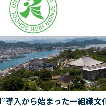
題に対する解決策をご提供するサービスです。
深め、積極的な提唱者となる方法を学ぶ。
お問い合わせ
SLII®. POWERING INSPIRED LEADERS™
定することで、自分自身や他人をよりよく理解できるようになります。
ぶ、組織全体で定着を促す構造的アプローチ～
お問い合わせ
割に昇格させる場合、確実に成功させたいものです。
MY BLANCHARD ログイン
織内で幅広く展開することができます。
II®導入から始まったー組織文