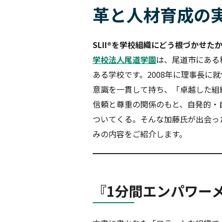
革と人材育成の
セルフ・リーダーシップ
Servant Leadership Essentials™
SLII®を学校組織にどう根づかせた
学校法人尾道学園
は、尾道市にある
チーム・リーダーシップ
ある学校です。2008年に理事長に
意識を一貫して持ち、「卓越した組
信頼と尊重の関係のもと、自発的・
ついてくる。そんな加藤氏が出会っ
みの内容をご紹介します。
『1分間エンパワー