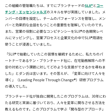
この組織の管理職たちは、すでにブランチャードの
SLII®
と
コー
チング・エッセンシャルズ
のスキルを学び実践していました。メ
ンバーの目標を設定し、チームのパフォーマンスを管理し、メン
バーと効果的な会話をもつことの重要性を理解していたのです。
また、営業の役割に必要なコンピテンシーをSLII®の各開発レベ
ルにマッピングし、営業プロセスと企業文化の中でSLII®用語を
使うことが浸透していました。
「SLII®で始動していたこの習慣を継続するために、私たちのパ
ートナーであるケン・ブランチャード社に、在宅勤務解除への不
安の対処という課題に対してどのような支援ができるかを尋ねま
した」とダン氏は言います。その答えが、「変革に向けて人々を
導く」（Leading People Through Change®）研修プログラム
の導入でした。
ブランチャード社が独自に開発したこのプログラムは、30年にわ
たる研究と実装に基づいており、人々を変革に関与させる方法を
教えるものです。このプログラムで学ぶ「関与型のアプローチ」