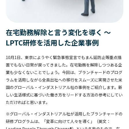
勇気あるインクルージョン
個人
クライアント企業の組織課題に対して、助言や具体的な事例紹介、ま
公開講座
経営層
カンバセーション・
キャパシティ
公開講座
お問い合わせ
このプログラムでは、参加者が職場におけるインクルージョンの知識
た課題に対する解決策をご提供するサービスです。
を深め、積極的な提唱者となる方法を学ぶ。
公開講座やセミナー・イベントの最新情報をご紹介します。
おすすめ:
認定講師養成講座
Courageous
Inclusion
SLII®. POWERING INSPIRED LEADERS™
在宅勤務解除と言う変化を導く ～
エッセンシャル・モチベーターズ・プログラム
最新のセミナー
LPTC研修を活用した企業事例
新任マネージャー
学習者は、中核となる心理的ニーズ、価値観、才能、行動のパターン
お問い合わせ
【事例紹介】“やりっぱなし研修”を終わらせる ～北米ホンダの実践に
essential-motivators
を特定することで、自分自身や他人をよりよく理解できるようになり
学ぶ、組織全体で定着を促す構造的アプローチ～
高いポテンシャルを持つ個人貢献者を、初めてピープルマネージャー
ます。
MY BLANCHARD ログイン
10月1日、東京にようやく緊急事態宣言でもまん延防止等重点措
の役割に昇格させる場合、確実に成功させたいものです。
leadership-point-of-view
置でもない日常が戻ってきました。在宅勤務を解除しつつある企
業も少なくないことでしょう。今回は、ブランチャードのプログ
トレーニング・プロフェッショナル
ラムを活用しながら全員出社への移行をスムーズに実現させた米
変革に向けて人々を導く
所属する組織の中で研修を実施することが可能です。各種プログラム
国のグローバル・インダストリアル社の事例をご紹介します。新
を組織内で幅広く展開することができます。
しい生活様式に基づいた働き方をリードする方法の参考にしてい
バーチャル・
リーダーシップ
ただければと思います。
※グローバル・インダストリアル社が活用したブランチャードの
Legendary Service®
研修プログラムは、「変革に向けて人々を導く」（英文：
Leading People Through Change®）という名称のもので、在