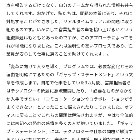
点を報告するだけでなく、自分のチームから得られた情報も共有
してくれます。おかげで、私たちは、問題の本質に迫り、それに
対処することができました。リアルタイムでリアルの問題に取り
組めるのです。いかにして営業担当者の声を拾い上げるかという
組織課題はもともとあったのですが、このアプローチによってそ
れが可能になりました。これは透明性の高いプロセスであり、従
業員が安心して仕事に戻ることを助けてくれます」。
「変革に向けて人々を導く」プログラムでは、必要な変化とその
理由を明確にするための「ギャップ・ステートメント」という文
章を作成します。自宅で仕事をしていた3カ月間、営業担当者ら
はテクノロジーの問題に悪戦苦闘したり、「必要なものがなかな
か入手できない」「コミュニケーションやコラボレーションがう
まくできない」といったことに悩まされたりしてきました。オフ
ィスに戻ることでこれらの問題は解決されますが、やはり全体的
には未知への恐れの感情を多くの人が抱いていました。「ギャッ
プ・ステートメント」には、テクノロジーや仕事の問題が解消す
るという点だけでなく、安全性、対人関係、個人的な問題につい