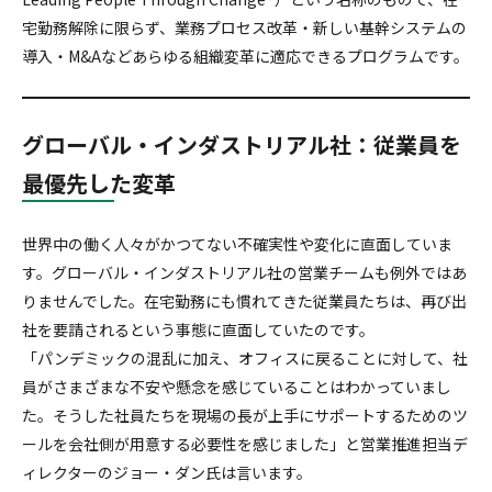
セルフ・リーダーシップ
宅勤務解除に限らず、業務プロセス改革・新しい基幹システムの
導入・M&Aなどあらゆる組織変革に適応できるプログラムです。
Servant Leadership Essentials™
グローバル・インダストリアル社：従業員を
チーム・リーダーシップ
最優先した変革
世界中の働く人々がかつてない不確実性や変化に直面していま
す。グローバル・インダストリアル社の営業チームも例外ではあ
りませんでした。在宅勤務にも慣れてきた従業員たちは、再び出
社を要請されるという事態に直面していたのです。
「パンデミックの混乱に加え、オフィスに戻ることに対して、社
員がさまざまな不安や懸念を感じていることはわかっていまし
た。そうした社員たちを現場の長が上手にサポートするためのツ
ールを会社側が用意する必要性を感じました」と営業推進担当デ
ィレクターのジョー・ダン氏は言います。