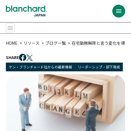
BACK
BACK
BACK
BACK
BACK
BACK
BACK
BACK
BACK
BACK
BACK
BACK
HOME
リソース
ブログ一覧
在宅勤務解除と言う変化を導く 
提供するサービス
プログラムの対象者
コンテンツ
リソース
ブランチャード・
リーダーシップ開発
サービス内容
カスタム・ソリューション
全ての階層のリーダー
プログラム
チャレンジ
会社概要
提供するサービス
ジャパンとは
SHARE
リーダーシップ開発
全ての階層のリーダー
研修プログラム
ベストセラー
ケン・ブランチャード社からの最新情報
リーダーシップ・部下育成
リーダーシップ開発プログラム
ファシリテーション
ラーニング・ジャーニー
ポテンシャル人材・
SLII®. Powering
パートナー・トレーナー
Inspired Leaders™
リーダー候補
プログラムの対象者
会社概要
サービス内容
課題
組織
イグナイト・ニュースレター
コンテンツ
ラーニング・ジャーニー
アセスメント
オーダーメイドの学習体験
新任マネージャー
マネジメント・
エッセンシャルズ
カスタム・ソリューション
多様な研修実施方法
パートナー・トレーナー
トレーニング・プロフェッショナル
今後のウェブセミナー
リソース
バーチャル＆オンライン研修プログラム
モデレーションとコミュニティ管理
経験豊富なリーダー
信頼関係の構築
（C&M方式オンライン学習）
おすすめ:
チーム
おすすめ:
ブランチャード・
ジャパンとは
ライセンス型
シニアリーダー
コーチング・エッセンシャルズ
おすすめ:
カスタム・ソリューション