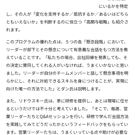
にいるかを特定
し、その人が「変化を支持するか／抵抗するか／あるいはどちら
ともいえないか」を判断するのに役立つ「高関与戦略」も紹介さ
れます。
このプログラムの優れた点は、５つの各「懸念段階」において、
リーダーが部下とその懸念について有意義な会話をもつ方法を教
えていることです。「私たちの場合、出社回帰を発表しても、そ
の決定に賛同してくれる人がいなければ、うまくいかないと思い
ました。リーダーが自分のチームメンバーと話して懸念事項を明
らかにし、それに対処できるスキルを身につけることが、実現に
向けた唯一の方法でした」とダン氏は説明します。
また、リドウスキー氏は、単に研修を提供し、あとは現場に任せ
るというだけでは不十分と考えていました。「そこで、毎週、営
業リーダーたちとQ&Aセッションを行い、研修で学んだ会話方法
を実践してみてどうだったかというフィードバックをもらってい
ます。営業リーダーたちは、うまくいっている点や助けが必要な