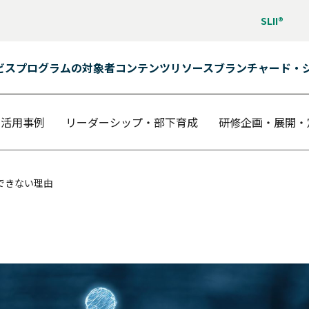
SLII®
ビス
プログラムの対象者
コンテンツ
リソース
ブランチャード・
活用事例
リーダーシップ・部下育成
研修企画・展開・
できない理由
ン学習）