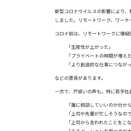
セルフ・リーダーシップ
新型コロナウイルスの影響により、
しました。リモートワーク、ワーケ
Servant Leadership Essentials™
コロナ前は、リモートワークに懐疑
チーム・リーダーシップ
「生産性が上がった」
「プライベートの時間が増え
「より創造的な仕事につなが
などの意見があります。
一方で、戸惑いの声も。特に若手社
「誰に相談していいのか分か
「上司や先輩が忙しそうなの
「上司から言われたことをこ