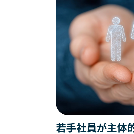
勇気あるインクルージョン
個人
クライアント企業の組織課題に対して、助言や具体的な事例紹介、また課
公開講座
経営層
カンバセーション・
キャパシティ
公開講座
このプログラムでは、参加者が職場におけるインクルージョンの知識を
公開講座やセミナー・イベントの最新情報をご紹介します。
おすすめ:
エッセンシャル・モチベーターズ・プログラム
認定講師養成講座
Courageous
Inclusion
最新のセミナー
学習者は、中核となる心理的ニーズ、価値観、才能、行動のパターンを特
新任マネージャー
【事例紹介】“やりっぱなし研修”を終わらせる ～北米ホンダの実践に学
essential-motivators
高いポテンシャルを持つ個人貢献者を、初めてピープルマネージャーの役
leadership-point-of-view
トレーニング・プロフェッショナル
所属する組織の中で研修を実施することが可能です。各種プログラムを組
変革に向けて人々を導く
バーチャル・
リーダーシップ
Legendary Service®
若手社員が主体