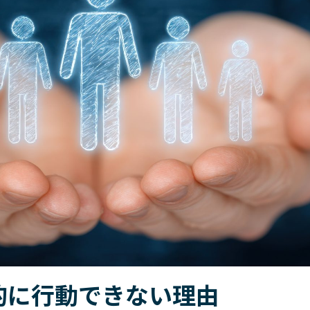
題に対する解決策をご提供するサービスです。
深め、積極的な提唱者となる方法を学ぶ。
お問い合わせ
SLII®. POWERING INSPIRED LEADERS™
定することで、自分自身や他人をよりよく理解できるようになります。
ぶ、組織全体で定着を促す構造的アプローチ～
お問い合わせ
割に昇格させる場合、確実に成功させたいものです。
MY BLANCHARD ログイン
織内で幅広く展開することができます。
的に行動できない理由