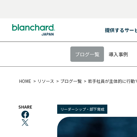
提供するサー
BACK
BACK
BACK
BACK
BACK
BACK
BACK
BACK
BACK
BACK
BACK
BACK
提供するサービス
プログラムの対象者
コンテンツ
リソース
ブランチャード・
リーダーシップ開発
サービス内容
カスタム・ソリューション
全ての階層のリーダー
プログラム
チャレンジ
会社概要
ブログ一覧
導入事例
提供するサービス
ジャパンとは
リーダーシップ開発
全ての階層のリーダー
研修プログラム
ベストセラー
リーダーシップ開発プログラム
ファシリテーション
ラーニング・ジャーニー
ポテンシャル人材・
SLII®. Powering
パートナー・トレーナー
Inspired Leaders™
リーダー候補
プログラムの対象者
会社概要
HOME
リソース
ブログ一覧
若手社員が主体的に行動
サービス内容
課題
組織
イグナイト・ニュースレター
コンテンツ
ラーニング・ジャーニー
アセスメント
オーダーメイドの学習体験
新任マネージャー
マネジメント・
エッセンシャルズ
カスタム・ソリューション
多様な研修実施方法
パートナー・トレーナー
トレーニング・プロフェッショナル
今後のウェブセミナー
SHARE
リソース
バーチャル＆オンライン研修プログラム
モデレーションとコミュニティ管理
経験豊富なリーダー
信頼関係の構築
（C&M方式オンライ
リーダーシップ・部下育成
おすすめ:
チーム
おすすめ:
ブランチャード・
ジャパンとは
ライセンス型
シニアリーダー
コーチング・エッセンシャルズ
おすすめ:
カスタム・ソリューション