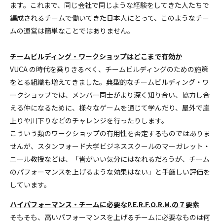
ます。これまで、同じ会社で同じような経験をしてきた人たちで
セルフ・リーダーシップ
編成されるチームで働いてきた日本人にとって、このようなチー
ムの運営は簡単なことではありません。
Servant Leadership Essentials™
チームビルディング・ワークショップはどこまで有効か
VUCA の時代を乗りきるべく、チームビルディングのための施策
チーム・リーダーシップ
をとる組織も増えてきました。典型的なチームビルディング・ワ
ークショップでは、メンバー同士がより深く知り合い、協力し合
える仲になるために、様々なゲームを通じて学んだり、屋外で崖
上りや川下りなどのチャレンジを行ったりします。
こういう類のワークショップの有用性を否定するものではありま
せんが、スタンフォード大学ビジネススクールのマーガレット・
ニール教授などは、「皆がいい気分にはなれるだろうが、チーム
のパフォーマンスを上げるような効果はない」と手厳しい評価を
しています。
ハイパフォーマンス・チームに必要なP.E.R.F.O.R.M.の７要素
そもそも、高いパフォーマンスを上げるチームに必要なものは何