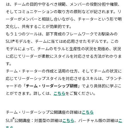
は、チームの目的や守るべき規範、メンバーの役割分担や権限、
そしてコミュニケーションの取り方の原則などが記されます。リ
ーダーがメンバーと相談し合いながら、チャーターという形で明
文化し、共有することが効果的です。
もう１つのツールは、部下育成のフレームワークでお馴染みの
SLII®モデルを、チームに当てはめ応用させたモデルです。この
モデルによって、チームのモラルと生産性の状況を見極め、状況
に応じてリーダーが柔軟にスタイルを対応させる方法がわかりま
す。
チーム・チャーターの作成と活用の仕方、そしてチームの状況に
応じてリーダーシップスタイルを対応させるスキルは、ブランチ
ャードの「
チーム・リーダーシップ研修
」でより具体的に学ぶこ
とができます。詳しくは、
こちら
をご覧ください。
チーム・リーダーシップ公開講座の詳細は
こちら
®
SLII
公開講座：対面型の詳細は
こちら
、バーチャル版の詳細は
こ
ちら