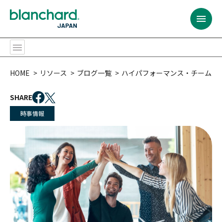
BACK
BACK
BACK
BACK
BACK
BACK
BACK
BACK
BACK
BACK
BACK
BACK
HOME
リソース
ブログ一覧
ハイパフォーマンス・チームの作り方―
提供するサービス
プログラムの対象者
コンテンツ
リソース
ブランチャード・
リーダーシップ開発
サービス内容
カスタム・ソリューション
全ての階層のリーダー
プログラム
チャレンジ
会社概要
提供するサービス
ジャパンとは
SHARE
リーダーシップ開発
全ての階層のリーダー
研修プログラム
ベストセラー
時事情報
リーダーシップ開発プログラム
ファシリテーション
ラーニング・ジャーニー
ポテンシャル人材・
SLII®. Powering
パートナー・トレーナー
Inspired Leaders™
リーダー候補
プログラムの対象者
会社概要
サービス内容
課題
組織
イグナイト・ニュースレター
コンテンツ
ラーニング・ジャーニー
アセスメント
オーダーメイドの学習体験
新任マネージャー
マネジメント・
エッセンシャルズ
カスタム・ソリューション
多様な研修実施方法
パートナー・トレーナー
トレーニング・プロフェッショナル
今後のウェブセミナー
リソース
バーチャル＆オンライン研修プログラム
モデレーションとコミュニティ管理
経験豊富なリーダー
信頼関係の構築
（C&M方式オンライン学習）
おすすめ:
チーム
おすすめ:
ブランチャード・
ジャパンとは
ライセンス型
シニアリーダー
コーチング・エッセンシャルズ
おすすめ:
カスタム・ソリューション