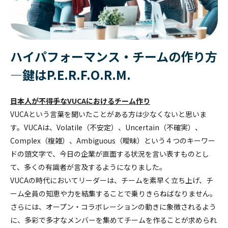
勇気あるインクルージョン
個人
クライアント企業の組織課題に対して、助言や具体的な事例紹介、ま
公開講座
経営層
カンバセーション・
キャパシティ
公開講座
お問い合わせ
このプログラムでは、参加者が職場におけるインクルージョンの知識
た課題に対する解決策をご提供するサービスです。
を深め、積極的な提唱者となる方法を学ぶ。
公開講座やセミナー・イベントの最新情報をご紹介します。
おすすめ:
認定講師養成講座
Courageous
Inclusion
SLII®. POWERING INSPIRED LEADERS™
ハイパフォーマンス・チームの作り方
エッセンシャル・モチベーターズ・プログラム
最新のセミナー
―鍵はP.E.R.F.O.R.M.
新任マネージャー
学習者は、中核となる心理的ニーズ、価値観、才能、行動のパターン
お問い合わせ
【事例紹介】“やりっぱなし研修”を終わらせる ～北米ホンダの実践に
essential-motivators
を特定することで、自分自身や他人をよりよく理解できるようになり
学ぶ、組織全体で定着を促す構造的アプローチ～
高いポテンシャルを持つ個人貢献者を、初めてピープルマネージャー
ます。
MY BLANCHARD ログイン
日本人が不得手なVUCAにおけるチーム作り
の役割に昇格させる場合、確実に成功させたいものです。
leadership-point-of-view
VUCAという言葉を聞いたことがある方は少なくないと思いま
す。VUCAは、Volatile（不安定）、Uncertain（不確実）、
トレーニング・プロフェッショナル
Complex（複雑）、Ambiguous（曖昧）という４つのキーワー
変革に向けて人々を導く
所属する組織の中で研修を実施することが可能です。各種プログラム
ドの頭文字で、今日の企業が直面する状況を言い表すものとし
を組織内で幅広く展開することができます。
て、多くの有識者が言及するようになりました。
バーチャル・
リーダーシップ
VUCAの時代においてリーダーは、チームを素早く立ち上げ、チ
ーム全員の知恵や力を結集することで乗りきらねばなりません。
Legendary Service®
さらには、オープン・コラボレーションの動きに象徴されるよう
に、多彩で多才なメンバーを集めてチームを作ることが求められ