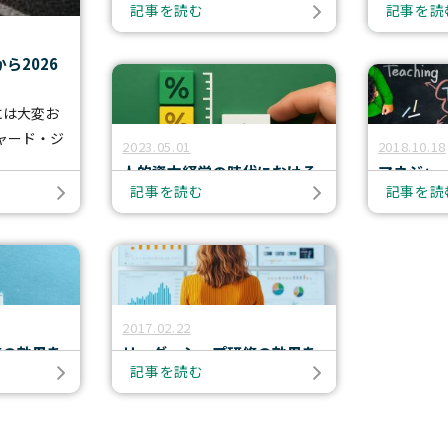
記事を読む
記事を読
2026年 SLII®3.0 へ進化
村卓朗）～
題に対する解決策をご提供するサービスです。
動ハイライ
深め、積極的な提唱者となる方法を学ぶ。
お問い合わせ
ら2026
～
には大変お
SLII®. POWERING INSPIRED LEADERS™
定することで、自分自身や他人をよりよく理解できるようになります。
ャード・ジ
2023.05.01
2018.10.18
ぶ、組織全体で定着を促す構造的アプローチ～
お問い合わせ
人的資本経営の時代における
マネジャ
割に昇格させる場合、確実に成功させたいものです。
記事を読む
記事を読
研修効果測定の意義と手法
確実に上
MY BLANCHARD ログイン
（前編）
織内で幅広く展開することができます。
2017.02.22
修の効果を
リーダーシップ研修の効果を
記事を読む
その２）
どう測定するか（その１）