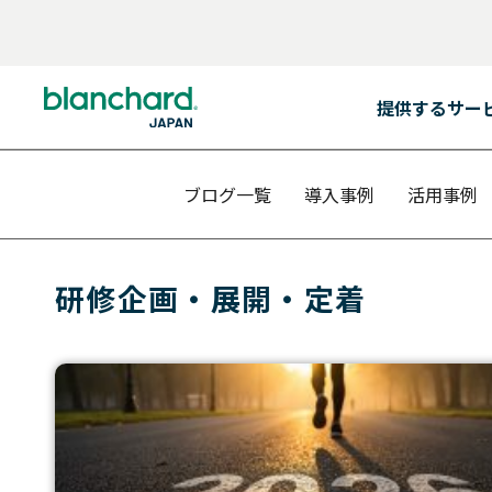
提供するサー
BACK
BACK
BACK
BACK
BACK
BACK
BACK
BACK
BACK
BACK
BACK
BACK
提供するサービス
プログラムの対象者
コンテンツ
リソース
ブランチャード・
リーダーシップ開発
サービス内容
カスタム・ソリューション
全ての階層のリーダー
プログラム
チャレンジ
会社概要
ブログ一覧
導入事例
活用事例
提供するサービス
ジャパンとは
リーダーシップ開発
全ての階層のリーダー
研修プログラム
ベストセラー
リーダーシップ開発プログラム
ファシリテーション
ラーニング・ジャーニー
ポテンシャル人材・
SLII®. Powering
パートナー・トレーナー
Inspired Leaders™
リーダー候補
プログラムの対象者
会社概要
研修企画・展開・定着
サービス内容
課題
組織
イグナイト・ニュースレター
コンテンツ
ラーニング・ジャーニー
アセスメント
オーダーメイドの学習体験
新任マネージャー
マネジメント・
エッセンシャルズ
カスタム・ソリューション
多様な研修実施方法
パートナー・トレーナー
トレーニング・プロフェッショナル
今後のウェブセミナー
リソース
バーチャル＆オンライン研修プログラム
モデレーションとコミュニティ管理
経験豊富なリーダー
信頼関係の構築
（C&M方式オンライ
おすすめ:
チーム
おすすめ:
ブランチャード・
ジャパンとは
ライセンス型
シニアリーダー
コーチング・エッセンシャルズ
おすすめ:
カスタム・ソリューション