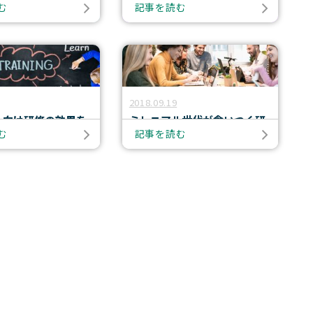
む
記事を読む
PFCの2024年の活
研修効果測定の意義と手法
トと2025年の挑戦
（後編）
2018.09.19
ー向け研修の効果を
ミレニアル世代が食いつく研
む
記事を読む
げる方法
修とは