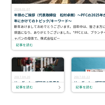
勇気あるインクルージョン
個人
クライアント企業の組織課題に対して、助言や具体的な事例紹介、また課
公開講座
経営層
カンバセーション・
キャパシティ
公開講座
2026.01.07
このプログラムでは、参加者が職場におけるインクルージョンの知識を
年頭のご挨拶（代表取締役 松村卓朗）～PFCの2025年か
公開講座やセミナー・イベントの最新情報をご紹介します。
年にかけてのトピック/キーワード～
おすすめ:
エッセンシャル・モチベーターズ・プログラム
認定講師養成講座
Courageous
Inclusion
新年あけましておめでとうございます。旧年中は、皆さま方
最新のセミナー
学習者は、中核となる心理的ニーズ、価値観、才能、行動のパターンを特
世話になり、ありがとうございました。*PFCとは、ブランチ
新任マネージャー
【事例紹介】“やりっぱなし研修”を終わらせる ～北米ホンダの実践に学
essential-motivators
ャパンの母体で、株式会社ピー
高いポテンシャルを持つ個人貢献者を、初めてピープルマネージャーの役
記事を読む
leadership-point-of-view
トレーニング・プロフェッショナル
所属する組織の中で研修を実施することが可能です。各種プログラムを組
変革に向けて人々を導く
2017.04.20
2017.03.22
バーチャル・
リーダーシップ
リーダーシップ研修の効果を
リーダーシップ研
記事を読む
記事を読む
どう測定するか（その３）
どう測定するか（
Legendary Service®