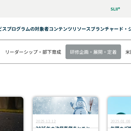
SLII®
ビス
プログラムの対象者
コンテンツ
リソース
ブランチャード・
リーダーシップ・部下育成
研修企画・展開・定着
米
ン学習）
2025.12.12
2025.01.08
2025年の注目事例まとめと、
年頭のご