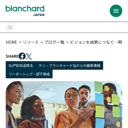
BACK
BACK
BACK
BACK
BACK
BACK
BACK
BACK
BACK
BACK
BACK
BACK
HOME
リソース
ブログ一覧
ビジョンを成果につなぐ―明確
提供するサービス
プログラムの対象者
コンテンツ
リソース
ブランチャード・
リーダーシップ開発
サービス内容
カスタム・ソリューション
全ての階層のリーダー
プログラム
チャレンジ
会社概要
提供するサービス
ジャパンとは
SHARE
リーダーシップ開発
全ての階層のリーダー
研修プログラム
ベストセラー
SLII®有効活用法
ケン・ブランチャード社からの最新情報
リーダーシップ開発プログラム
ファシリテーション
ラーニング・ジャーニー
ポテンシャル人材・
SLII®. Powering
パートナー・トレーナー
Inspired Leaders™
リーダー候補
プログラムの対象者
リーダーシップ・部下育成
会社概要
サービス内容
課題
組織
イグナイト・ニュースレター
コンテンツ
ラーニング・ジャーニー
アセスメント
オーダーメイドの学習体験
新任マネージャー
マネジメント・
エッセンシャルズ
カスタム・ソリューション
多様な研修実施方法
パートナー・トレーナー
トレーニング・プロフェッショナル
今後のウェブセミナー
リソース
バーチャル＆オンライン研修プログラム
モデレーションとコミュニティ管理
経験豊富なリーダー
信頼関係の構築
（C&M方式オンライン学習）
おすすめ:
チーム
おすすめ:
ブランチャード・
ジャパンとは
ライセンス型
シニアリーダー
コーチング・エッセンシャルズ
おすすめ:
カスタム・ソリューション