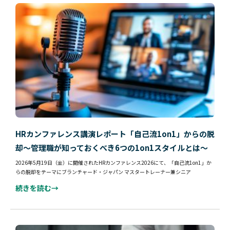
HRカンファレンス講演レポート「自己流1on1」からの脱
却～管理職が知っておくべき6つの1on1スタイルとは～
2026年5月19日（金）に開催されたHRカンファレンス2026にて、「自己流1on1」か
らの脱却をテーマにブランチャード・ジャパン マスタートレーナー兼シニア
続きを読む→