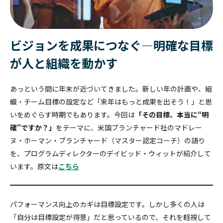
勇気あるインクルージョン
個人
クライアント企業の組織課題に対して、助言や具体的な事例紹介、ま
公開講座
経営層
カンバセーション・
キャパシティ
公開講座
お問い合わせ
このプログラムでは、参加者が職場におけるインクルージョンの知識
た課題に対する解決策をご提供するサービスです。
を深め、積極的な提唱者となる方法を学ぶ。
公開講座やセミナー・イベントの最新情報をご紹介します。
ビジョンを成果につなぐ―明確な目標
おすすめ:
認定講師養成講座
Courageous
Inclusion
SLII®. POWERING INSPIRED LEADERS™
エッセンシャル・モチベーターズ・プログラム
最新のセミナー
が人と組織を動かす
新任マネージャー
学習者は、中核となる心理的ニーズ、価値観、才能、行動のパターン
お問い合わせ
【事例紹介】“やりっぱなし研修”を終わらせる ～北米ホンダの実践に
essential-motivators
を特定することで、自分自身や他人をよりよく理解できるようになり
学ぶ、組織全体で定着を促す構造的アプローチ～
あっという間に年末が近づいてきました。新しい年の計画や、組
高いポテンシャルを持つ個人貢献者を、初めてピープルマネージャー
ます。
MY BLANCHARD ログイン
の役割に昇格させる場合、確実に成功させたいものです。
織・チーム目標の設定など「来年はもっと成果を出そう！」と思
leadership-point-of-view
いをめぐらす時期でもあります。今回は
「その目標、本当に“明
トレーニング・プロフェッショナル
確”ですか？」
をテーマに、米国ブランチャード社のマドレー
変革に向けて人々を導く
ヌ・ホーマン・ブランチャード（マスター認定コーチ）の語り
所属する組織の中で研修を実施することが可能です。各種プログラム
を、プログラムディレクターのデイビッド・ウィットが紹介して
を組織内で幅広く展開することができます。
います。原文は
こちら
バーチャル・
リーダーシップ
Legendary Service®
パフォーマンス向上のカギは目標設定です。しかし多くの人は
「自分は目標設定が得意」だと思っているので、それを軽視して