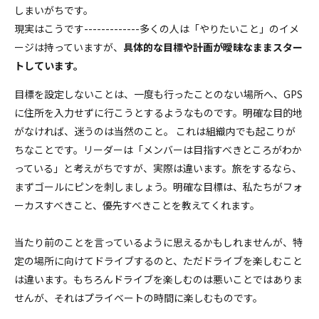
しまいがちです。
セルフ・リーダーシップ
現実はこうです-------------多くの人は「やりたいこと」のイメ
ージは持っていますが、
具体的な目標や計画が曖昧なままスター
Servant Leadership Essentials™
トしています。
目標を設定しないことは、一度も行ったことのない場所へ、GPS
チーム・リーダーシップ
に住所を入力せずに行こうとするようなものです。明確な目的地
がなければ、迷うのは当然のこと。 これは組織内でも起こりが
ちなことです。リーダーは「メンバーは目指すべきところがわか
っている」と考えがちですが、実際は違います。旅をするなら、
まずゴールにピンを刺しましょう。明確な目標は、私たちがフォ
ーカスすべきこと、優先すべきことを教えてくれます。
当たり前のことを言っているように思えるかもしれませんが、特
定の場所に向けてドライブするのと、ただドライブを楽しむこと
は違います。もちろんドライブを楽しむのは悪いことではありま
せんが、それはプライベートの時間に楽しむものです。