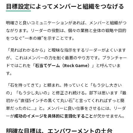
目標設定によってメンバーと組織をつなげる
明確さと良いコミュニケーションがあれば、メンバーと組織がつ
ながります。リーダーの役割は、個々の業務と全体の戦略や目的
をつなぐ“一本の線”を示すことです。
「見ればわかるから」と曖昧な指示をするリーダーがよくいます
が、 これはメンバーの力を削ぐ最悪のやり方です。ブランチャー
ドではこれを「
石当てゲーム（Rock Game）
」と呼んでいま
す。
「石を持ってきて」と頼まれ、持っていくと「もう少し大きい
の」「もう少し丸いの」と修正され続ける。部下は思います『最
初から“直径5インチの黒くて丸い石”と言ってくれればずっと簡
単だったのに....』と。メンバーに良い仕事をさせるには、リーダ
ーが
成功のイメージを具体的に言語化すること
が欠かせません。
明確な目標は、エンパワーメントの土台