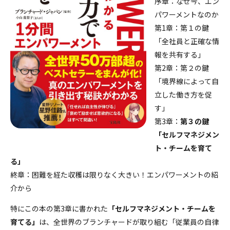
序章：なぜ今、エン
パワーメントなのか
第1章：第１の鍵
「全社員と正確な情
報を共有する」
第2章：第２の鍵
「境界線によって自
立した働き方を促
す」
第3章：
第３の鍵
「セルフマネジメン
ト・チームを育て
る」
終章：困難を経た収穫は限りなく大きい！エンパワーメントの紹
介から
特にこの本の第3章に書かれた
「セルフマネジメント・チームを
育てる」
は、全世界のブランチャードが取り組む「従業員の自律