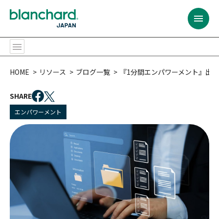
BACK
BACK
BACK
BACK
BACK
BACK
BACK
BACK
BACK
BACK
BACK
BACK
HOME
リソース
ブログ一覧
『1分間エンパワーメント』出
提供するサービス
プログラムの対象者
コンテンツ
リソース
ブランチャード・
リーダーシップ開発
サービス内容
カスタム・ソリューション
全ての階層のリーダー
プログラム
チャレンジ
会社概要
提供するサービス
ジャパンとは
SHARE
リーダーシップ開発
全ての階層のリーダー
研修プログラム
ベストセラー
エンパワーメント
リーダーシップ開発プログラム
ファシリテーション
ラーニング・ジャーニー
ポテンシャル人材・
SLII®. Powering
パートナー・トレーナー
Inspired Leaders™
リーダー候補
プログラムの対象者
会社概要
サービス内容
課題
組織
イグナイト・ニュースレター
コンテンツ
ラーニング・ジャーニー
アセスメント
オーダーメイドの学習体験
新任マネージャー
マネジメント・
エッセンシャルズ
カスタム・ソリューション
多様な研修実施方法
パートナー・トレーナー
トレーニング・プロフェッショナル
今後のウェブセミナー
リソース
バーチャル＆オンライン研修プログラム
モデレーションとコミュニティ管理
経験豊富なリーダー
信頼関係の構築
（C&M方式オンライン学習）
おすすめ:
チーム
おすすめ:
ブランチャード・
ジャパンとは
ライセンス型
シニアリーダー
コーチング・エッセンシャルズ
おすすめ:
カスタム・ソリューション