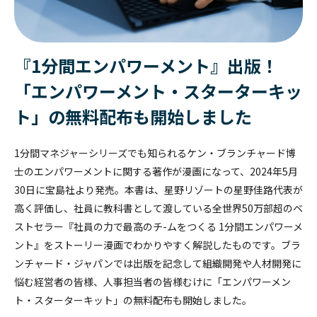
勇気あるインクルージョン
個人
クライアント企業の組織課題に対して、助言や具体的な事例紹介、ま
公開講座
経営層
カンバセーション・
キャパシティ
公開講座
お問い合わせ
このプログラムでは、参加者が職場におけるインクルージョンの知識
た課題に対する解決策をご提供するサービスです。
を深め、積極的な提唱者となる方法を学ぶ。
公開講座やセミナー・イベントの最新情報をご紹介します。
『1分間エンパワーメント』出版！
おすすめ:
認定講師養成講座
Courageous
Inclusion
SLII®. POWERING INSPIRED LEADERS™
エッセンシャル・モチベーターズ・プログラム
最新のセミナー
「エンパワーメント・スターターキッ
新任マネージャー
学習者は、中核となる心理的ニーズ、価値観、才能、行動のパターン
お問い合わせ
【事例紹介】“やりっぱなし研修”を終わらせる ～北米ホンダの実践に
essential-motivators
ト」の無料配布も開始しました
を特定することで、自分自身や他人をよりよく理解できるようになり
学ぶ、組織全体で定着を促す構造的アプローチ～
高いポテンシャルを持つ個人貢献者を、初めてピープルマネージャー
ます。
MY BLANCHARD ログイン
の役割に昇格させる場合、確実に成功させたいものです。
1分間マネジャーシリーズでも知られるケン・ブランチャード博
leadership-point-of-view
士のエンパワーメントに関する著作が漫画になって、2024年5月
トレーニング・プロフェッショナル
30日に宝島社より発売。本書は、星野リゾートの星野佳路代表が
変革に向けて人々を導く
所属する組織の中で研修を実施することが可能です。各種プログラム
高く評価し、社員に教科書として渡している全世界50万部超のベ
を組織内で幅広く展開することができます。
ストセラー『社員の力で最高のチ-ムをつくる 1分間エンパワーメ
バーチャル・
リーダーシップ
ント』をストーリー漫画でわかりやすく解説したものです。ブラ
ンチャード・ジャパンでは出版を記念して組織開発や人材開発に
悩む経営者の皆様、人事担当者の皆様むけに「エンパワーメン
Legendary Service®
ト・スターターキット」の無料配布も開始しました。