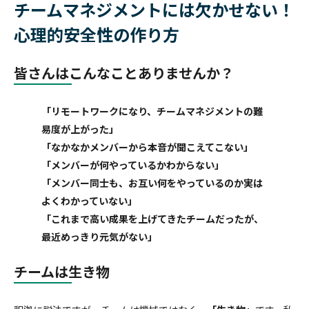
チームマネジメントには欠かせない！
勇気あるインクルージョン
個人
クライアント企業の組織課題に対して、助言や具体的な事例紹介、ま
公開講座
経営層
カンバセーション・
キャパシティ
公開講座
お問い合わせ
心理的安全性の作り方
このプログラムでは、参加者が職場におけるインクルージョンの知識
た課題に対する解決策をご提供するサービスです。
を深め、積極的な提唱者となる方法を学ぶ。
公開講座やセミナー・イベントの最新情報をご紹介します。
おすすめ:
認定講師養成講座
Courageous
Inclusion
SLII®. POWERING INSPIRED LEADERS™
皆さんはこんなことありませんか？
エッセンシャル・モチベーターズ・プログラム
最新のセミナー
新任マネージャー
学習者は、中核となる心理的ニーズ、価値観、才能、行動のパターン
お問い合わせ
【事例紹介】“やりっぱなし研修”を終わらせる ～北米ホンダの実践に
essential-motivators
「リモートワークになり、チームマネジメントの難
を特定することで、自分自身や他人をよりよく理解できるようになり
学ぶ、組織全体で定着を促す構造的アプローチ～
高いポテンシャルを持つ個人貢献者を、初めてピープルマネージャー
易度が上がった」
ます。
MY BLANCHARD ログイン
の役割に昇格させる場合、確実に成功させたいものです。
「なかなかメンバーから本音が聞こえてこない」
leadership-point-of-view
「メンバーが何やっているかわからない」
トレーニング・プロフェッショナル
「メンバー同士も、お互い何をやっているのか実は
変革に向けて人々を導く
所属する組織の中で研修を実施することが可能です。各種プログラム
よくわかっていない」
を組織内で幅広く展開することができます。
「これまで高い成果を上げてきたチームだったが、
バーチャル・
リーダーシップ
最近めっきり元気がない」
チームは生き物
Legendary Service®