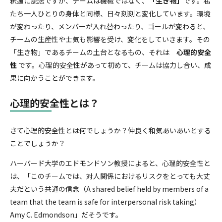
釈迦に説法ですが、チームは機械ではなく、
「生き物」
です。私
セルフ・リーダーシップ
たち一人ひとりの身体と同様、日々刻刻と変化しています。環境
が変わったり、メンバーが入れ替わったり、ゴールが変わると、
チームの生産性や士気も影響を受け、変化をしていきます。その
Servant Leadership Essentials™
「生き物」であるチームの土台となるもの、それは
心理的安全
性
です。心理的安全性があって初めて、チームは協力し合い、成
チーム・リーダーシップ
果に向かうことができます。
心理的安全性とは？
さて心理的安全性とは何でしょうか？仲良く和気あいあいとする
ことでしょうか？
ハーバード大学のエドモンドソン教授によると、心理的安全性と
は、「このチームでは、対人関係におけるリスクをとっても大丈
夫だという共通の信念（A shared belief held by members of a
team that the team is safe for interpersonal risk taking）
Amy C. Edmondson」だそうです。